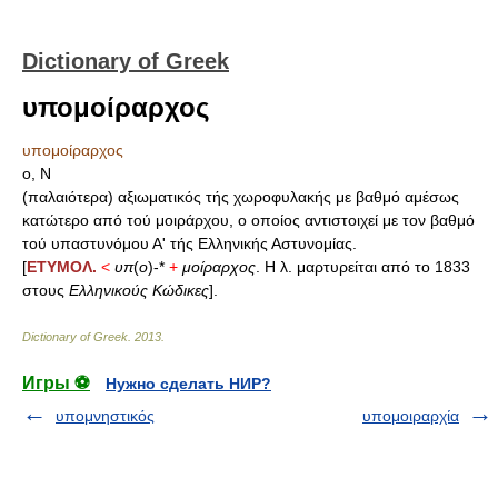
Dictionary of Greek
υπομοίραρχος
υπομοίραρχος
ο, Ν
(παλαιότερα) αξιωματικός τής χωροφυλακής με βαθμό αμέσως
κατώτερο από τού μοιράρχου, ο οποίος αντιστοιχεί με τον βαθμό
τού υπαστυνόμου Α' τής Ελληνικής Αστυνομίας.
[
ΕΤΥΜΟΛ.
<
υπ
(
ο
)-*
+
μοίραρχος
. Η λ. μαρτυρείται από το 1833
στους
Ελληνικούς Κώδικες
].
Dictionary of Greek
.
2013
.
Игры ⚽
Нужно сделать НИР?
υπομνηστικός
υπομοιραρχία