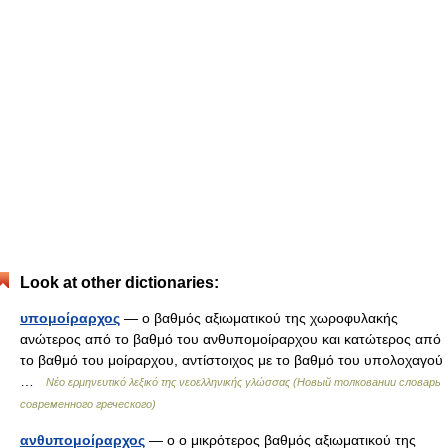
Look at other dictionaries:
υπομοίραρχος
— ο βαθμός αξιωματικού της χωροφυλακής
ανώτερος από το βαθμό του ανθυπομοίραρχου και κατώτερος από
το βαθμό του μοίραρχου, αντίστοιχος με το βαθμό του υπολοχαγού
…
Νέο ερμηνευτικό λεξικό της νεοελληνικής γλώσσας (Новый толковании словарь
современного греческого)
ανθυπομοίραρχος
— ο ο μικρότερος βαθμός αξιωματικού της