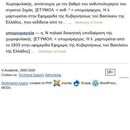
Χωροφυλακής, αντίστοιχος με τον βαθμό του ανθυπολοχαγού του
στρατού ξηράς. [ΕΤΥΜΟΛ. < ανθ. * + υπομοίραρχος. Η λ.
μαρτυρείται στην Εφημερίδα της Κυβερνήσεως τού Βασιλείου της
Ελλάδος, που εκδίδεται από το… …
Dictionary of Greek
υπομοιραρχία
— η, Ν παλαιά διοικητική υποδιαίρεση τής
χωροφυλακής. [ΕΤΥΜΟΛ. < υπομοίραρχος. Η λ. μαρτυρείται από
το 1833 στην εφημερίδα Εφημερίς τής Κυβερνήσεως τού Βασιλείου
τής Ελλάδος] …
Dictionary of Greek
© Academic, 2000-2026
18+
Contact us:
Technical Support
,
Advertising
Dictionaries export
, created on PHP,
Joomla,
Drupal,
WordPress,
MODx.