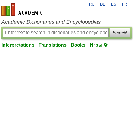
RU
DE
ES
FR
en-academic.com
Academic Dictionaries and Encyclopedias
Search!
Interpretations
Translations
Books
Игры ⚽